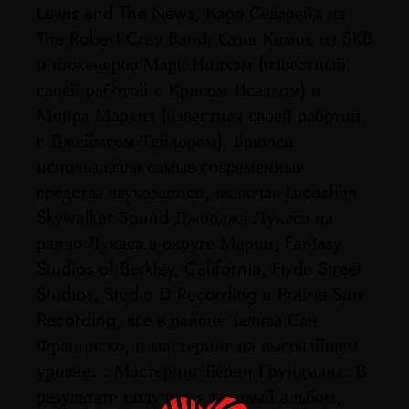
Lewis and The News, Карл Севарейд из
The Robert Cray Band, Стив Кимок из SKB
и инженеров Марк Нидхэм (известный
своей работой с Крисом Исааком) и
Мойра Маркиз (известная своей работой
с Джеймсом Тейлором), Брюлен
использовала самые современные
средства звукозаписи, включая Lucasfilm
Skywalker Sound Джорджа Лукаса на
ранчо Лукаса в округе Марин, Fantasy
Studios of Berkley, California, Hyde Street
Studios, Studio D Recording и Prairie Sun
Recording, все в районе залива Сан-
Франциско, и мастеринг на высочайшем
уровне… Мастеринг Берни Грундмана. В
результате получился готовый альбом,