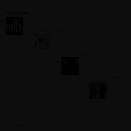
Художник
БРУЛЕН НАЧИНАЕТСЯ!
9 октября 2021 г.
КОНСОЛИДИРОВАННЫЕ
ВЕБ-САЙТЫ BRULEN!
9 сентября 2021 г.
БРУЛЕН висит с
Ринго
9 сентября 2021 г.
BRU
LEN
Biz
Пар
тнер и друг Росс Вэлори из Journey
9 сентября 2021 г.