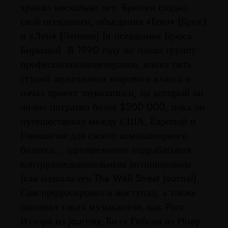
хранил несколько лет. Брюлен создал
свой псевдоним, объединив «Брю» (Брюс)
и «Лен» (Леннон) (и псевдоним Брюса
Бирмана). В 1990 году он нанял группу
профессионалов-ветеранов, нанял пять
студий звукозаписи мирового класса и
начал проект звукозаписи, на который он
лично потратил более $200 000, пока он
путешествовал между США, Европой и
Гонконгом для своего компьютерного
бизнеса. , одновременно подрабатывая
контрразведывательным антишпионом
(как назвала его The Wall Street Journal).
Сам продюсировал и выступал, а также
нанимал таких музыкантов, как Росс
Вэлори из Journey, Билл Гибсон из Huey