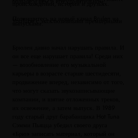
больше о нем и его удивительном
происхождении, истории и друзьях.
Подпишитесь на новый канал Brulen на
YouTube с эксклюзивными премьерными
выпусками.
Брюлен давно начал нарушать правила. И
он все еще нарушает правила! Среди них
— возобновление его музыкальной
карьеры в возрасте старше шестидесяти,
продвижение вперед, независимо от того,
что могут сказать звукозаписывающие
компании, и взятие отложенных треков,
их освежение, а затем выпуск. В 1989
году старый друг барабанщика Hot Tuna
Сэмми Пьяцца убедил своего друга
«Брю» записать материал, который он