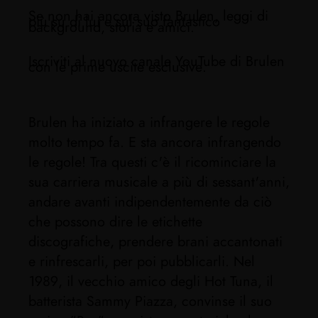
Se non hai ancora visto Brulen, leggi di
più su di lui e sul suo fantastico
background, storia e amici.
Iscriviti al nuovo canale YouTube di Brulen
con le prime uscite esclusive.
Brulen ha iniziato a infrangere le regole
molto tempo fa. E sta ancora infrangendo
le regole! Tra questi c'è il ricominciare la
sua carriera musicale a più di sessant'anni,
andare avanti indipendentemente da ciò
che possono dire le etichette
discografiche, prendere brani accantonati
e rinfrescarli, per poi pubblicarli. Nel
1989, il vecchio amico degli Hot Tuna, il
batterista Sammy Piazza, convinse il suo