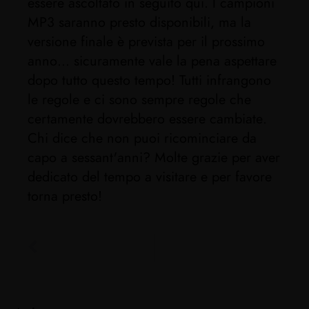
essere ascoltato in seguito qui. I campioni
MP3 saranno presto disponibili, ma la
versione finale è prevista per il prossimo
anno... sicuramente vale la pena aspettare
dopo tutto questo tempo! Tutti infrangono
le regole e ci sono sempre regole che
certamente dovrebbero essere cambiate.
Chi dice che non puoi ricominciare da
capo a sessant'anni? Molte grazie per aver
dedicato del tempo a visitare e per favore
torna presto!
PRECEDENTE
SITI WEB BRULEN CONSOLIDATI!