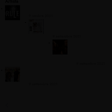
Artista
BRULEN STA RICOMINCIANDO!
9 ottobre 2021
SITI WEB BRULEN
CONSOLIDATI!
9 settembre 2021
BRULEN si
appende con
Ringo
9 settembre 2021
BRULEN Biz Partner e amico Ross Valory di
Journey
9 settembre 2021
PRECEDENTE
SITI WEB BRULEN CONSOLIDATI!