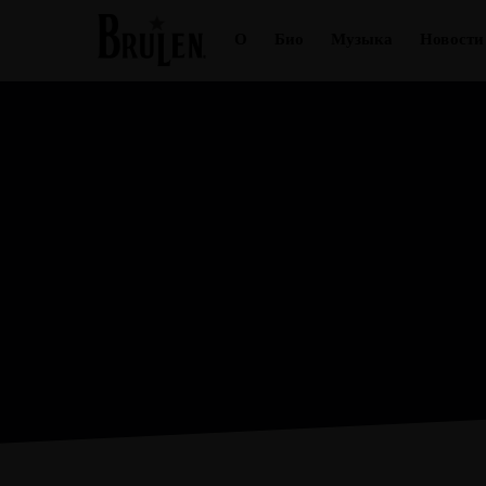
О
Био
Музыка
Но