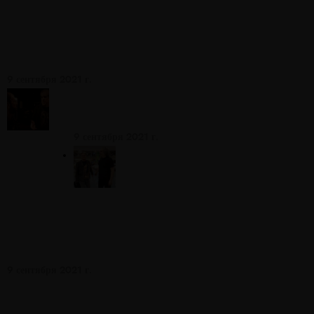
ОЛ
ИД
ИРОВАННЫЕ ВЕБ-САЙТЫ
BRULEN!
9 сентября 2021 г.
БРУЛЕН висит с
Ринго
9 сентября 2021 г.
BRU
LEN
Biz
Пар
тнер и друг Росс Вэлори из
Journey
9 сентября 2021 г.