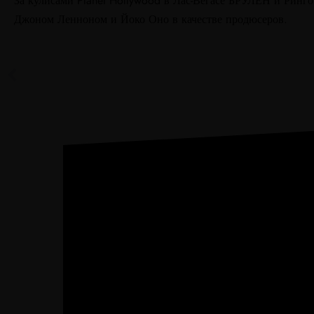
За кулисами Planet Hollywood в Лас-Вегасе БРУЛЕН и Ринг
Джоном Ленноном и Йоко Оно в качестве продюсеров.
ПРЕДЫДУЩИЙ
Партнер BRULEN Biz и друг Росс Вэлори из Journey