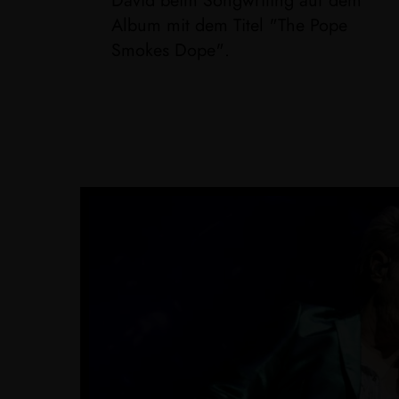
David beim Songwriting auf dem
Album mit dem Titel "The Pope
Smokes Dope".