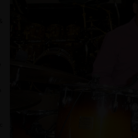
 &
e
n
ac