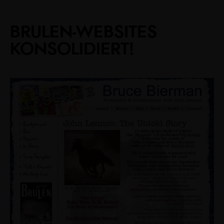
BRULEN-WEBSITES
KONSOLIDIERT!